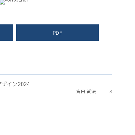
PDF
ザイン2024
角田 尚法
3