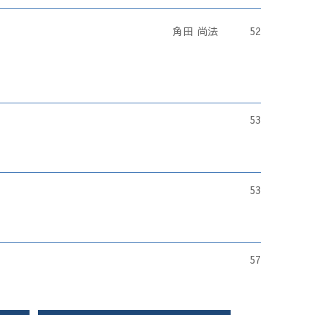
角田 尚法
52
53
53
57