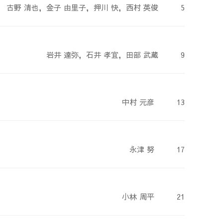
古野 清也，金子 由里子，押川 快，西村 英俊
5
岩井 達弥，石井 孝宜，田部 武蔵
9
中村 元彦
13
永津 努
17
小林 周平
21