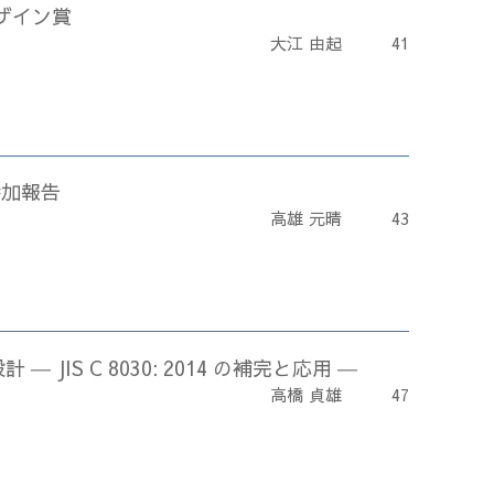
デザイン賞
大江 由起
41
参加報告
高雄 元晴
43
JIS C 8030: 2014 の補完と応用 ―
高橋 貞雄
47