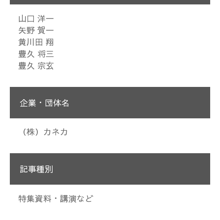
山口 洋一
矢野 賀一
黄川田 翔
豊久 将三
豊久 宗玄
企業・団体名
（株）カネカ
記事種別
特集資料・講演など