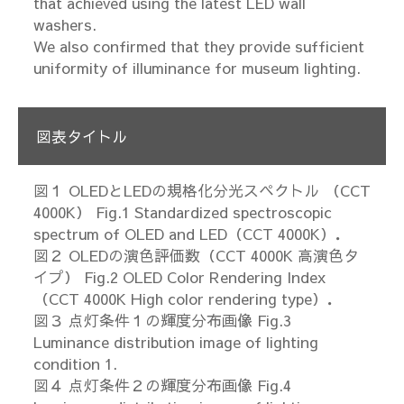
that achieved using the latest LED wall
washers.
We also confirmed that they provide sufficient
uniformity of illuminance for museum lighting.
図表タイトル
図１ OLEDとLEDの規格化分光スペクトル （CCT
4000K） Fig.1 Standardized spectroscopic
spectrum of OLED and LED（CCT 4000K）．
図２ OLEDの演色評価数（CCT 4000K 高演色タ
イプ） Fig.2 OLED Color Rendering Index
（CCT 4000K High color rendering type）．
図３ 点灯条件１の輝度分布画像 Fig.3
Luminance distribution image of lighting
condition 1.
図４ 点灯条件２の輝度分布画像 Fig.4